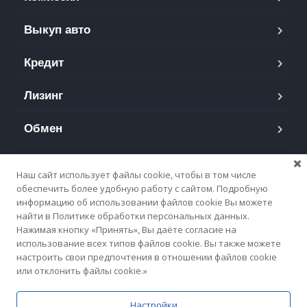
Выкуп авто
Кредит
Лизинг
Обмен
Контакты
Наш сайт использует файлы cookie, чтобы в том числе
обеспечить более удобную работу с сайтом. Подробную
Политика обработки cookie
информацию об использовании файлов cookie Вы можете
найти в Политике обработки персональных данных.
Политика обработки персональных данных
Нажимая кнопку «Принять», Вы даёте согласие на
использование всех типов файлов cookie. Вы также можете
настроить свои предпочтения в отношении файлов cookie
или отклонить файлы cookie.»
1AA© 2007 - 2022, все права защищены, ООО "Звездолёт",
Настройки
УНП 193346690. Данный сайт носит информационный