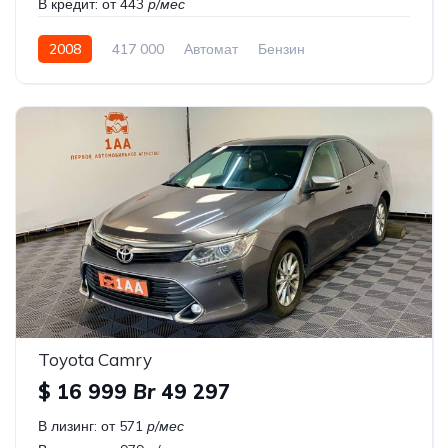
В кредит:
от 443
р/мес
2008
417 000
Автомат
Бензин
Передний привод
Toyota Camry
$ 16 999
Br
49 297
В лизинг:
от 571
р/мес