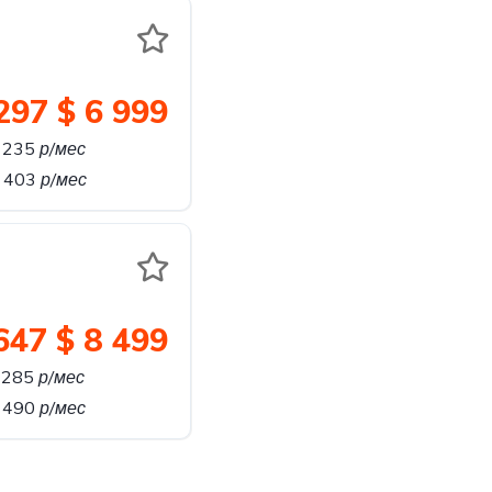
297
$ 6 999
 235
р/мес
т 403
р/мес
647
$ 8 499
 285
р/мес
 490
р/мес