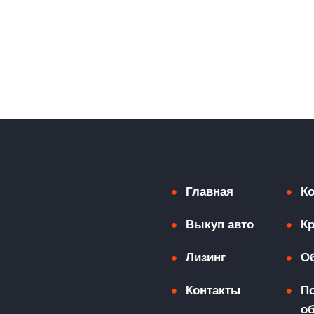
Главная
К
Выкуп авто
К
Лизинг
О
Контакты
П
о