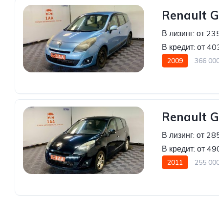
Renault G
В лизинг:
от 23
В кредит:
от 40
2009
366 00
Передний привод
Renault G
В лизинг:
от 28
В кредит:
от 49
2011
255 00
Передний привод