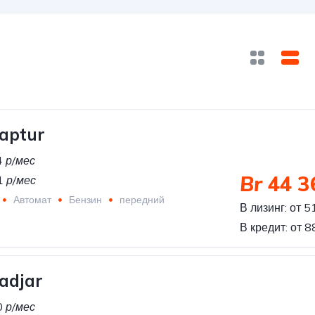
aptur
4
р/мес
Br
44 3
1
р/мес
Автомат
Бензин
передний
В лизинг:
от 5
В кредит:
от 
adjar
0
р/мес