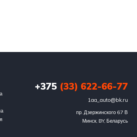
+375
(33) 622-66-77
га
1aa_auto@bk.ru
на
пр. Дзержинского 67 В

я
Минск, BY, Беларусь