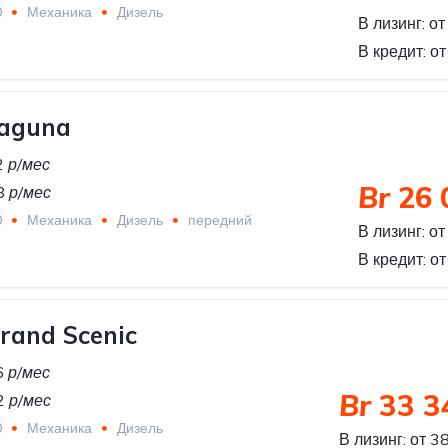
0
Механика
Дизель
В лизинг:
от
В кредит:
от
Laguna
2
р/мес
Br
26 
8
р/мес
0
Механика
Дизель
передний
В лизинг:
от
В кредит:
от
rand Scenic
6
р/мес
Br
33 3
2
р/мес
0
Механика
Дизель
В лизинг:
от 3