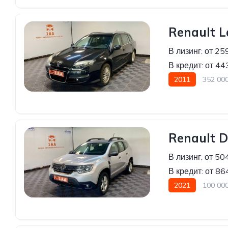
Renault 
В лизинг:
от 25
В кредит:
от 44
2011
352 00
Renault D
В лизинг:
от 50
В кредит:
от 86
2021
100 00
Передний привод