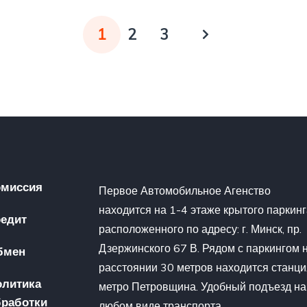
1
2
3
омиссия
Первое Автомобильное Агенство
находится на 1-4 этаже крытого паркин
редит
расположенного по адресу: г. Минск, пр.
Дзержинского 67 В. Рядом с паркингом 
бмен
расстоянии 30 метров находится станци
олитика
метро Петровщина. Удобный подъезд на
бработки
любом виде транспорта.