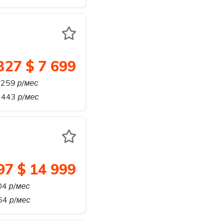
327
$ 7 699
 259
р/мес
 443
р/мес
97
$ 14 999
04
р/мес
864
р/мес