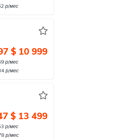
62
р/мес
97
$ 10 999
69
р/мес
34
р/мес
47
$ 13 499
53
р/мес
78
р/мес