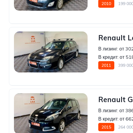
2010
199 00
Передний привод
Renault 
В лизинг:
от 30
В кредит:
от 51
2011
399 00
Renault G
В лизинг:
от 38
В кредит:
от 66
2015
264 00