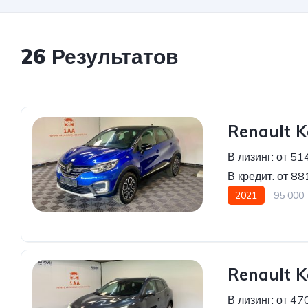
26 Результатов
Renault K
В лизинг:
от 51
В кредит:
от 88
2021
95 000
Renault K
В лизинг:
от 47