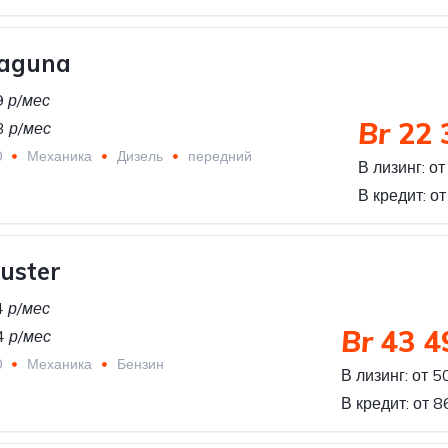
Laguna
9
р/мес
Br
22 
3
р/мес
0
Механика
Дизель
передний
В лизинг:
от
В кредит:
от
uster
4
р/мес
Br
43 4
4
р/мес
0
Механика
Бензин
В лизинг:
от 5
В кредит:
от 