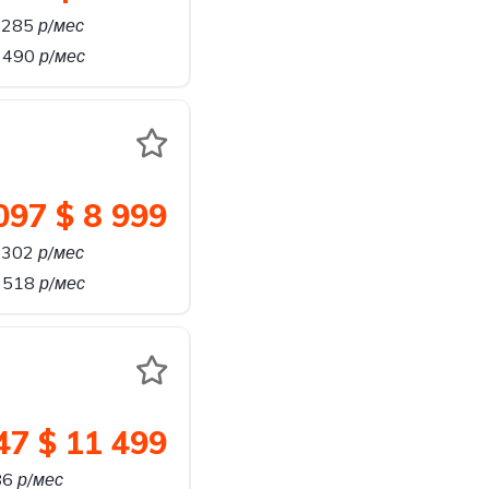
 285
р/мес
 490
р/мес
097
$ 8 999
 302
р/мес
 518
р/мес
47
$ 11 499
86
р/мес