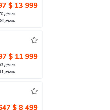
97
$ 13 999
70
р/мес
806
р/мес
97
$ 11 999
03
р/мес
691
р/мес
647
$ 8 499