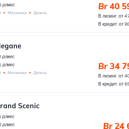
Br
40 5
6
р/мес
0
Механика
Дизель
В лизинг:
от 4
В кредит:
от 
Megane
3
р/мес
Br
34 7
1
р/мес
0
Механика
Дизель
В лизинг:
от 4
В кредит:
от 
rand Scenic
5
р/мес
Br
24 
0
р/мес