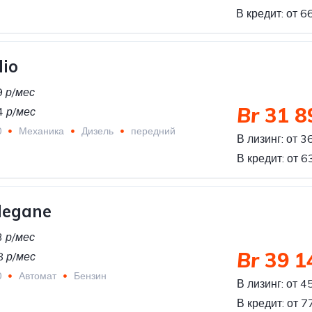
В кредит:
от 6
lio
9
р/мес
Br
31 8
4
р/мес
0
Механика
Дизель
передний
В лизинг:
от 3
В кредит:
от 6
Megane
3
р/мес
Br
39 1
8
р/мес
0
Автомат
Бензин
В лизинг:
от 4
В кредит:
от 7