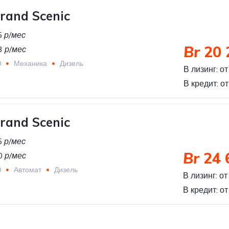
rand Scenic
5
р/мес
Br
20 
3
р/мес
0
Механика
Дизель
В лизинг:
от
В кредит:
о
rand Scenic
5
р/мес
Br
24 
0
р/мес
0
Автомат
Дизель
В лизинг:
от
В кредит:
от