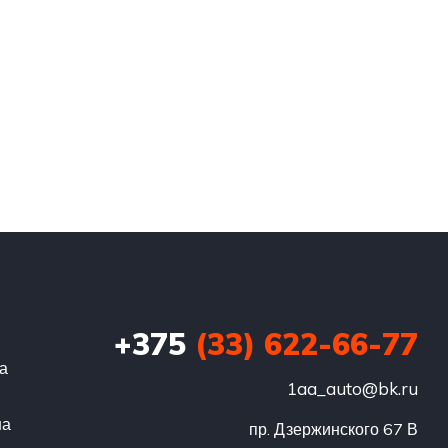
+375
(33) 622-66-77
га
1aa_auto@bk.ru
на
пр. Дзержинского 67 В
