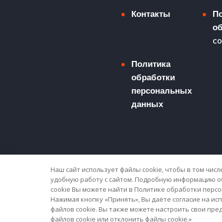
Контакты
П
о
co
Политика
обработки
персональных
данных
Наш сайт использует файлы cookie, чтобы в том чис
удобную работу с сайтом. Подробную информацию о
1AA© 2007 - 2022, все права защищены, ООО "Звезд
cookie Вы можете найти в Политике обработки перс
Данный сайт носит информационный характер и не явл
Нажимая кнопку «Принять», Вы даёте согласие на ис
файлов cookie. Вы также можете настроить свои пр
Цены указанные на сайте не являются публичной офер
файлов cookie или отклонить файлы cookie.»