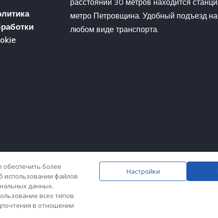
расстоянии 30 метров находится станци
олитика
метро Петровщина. Удобный подъезд на
бработки
любом виде транспорта.
okie
ле обеспечить более
Настройки
б использовании файлов
олёт", УНП 193346690.
ональных данных.
яется интернет магазином.
пользование всех типов
едпочтения в отношении
той.