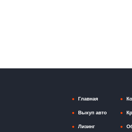
Главная
К
Выкуп авто
К
Лизинг
О